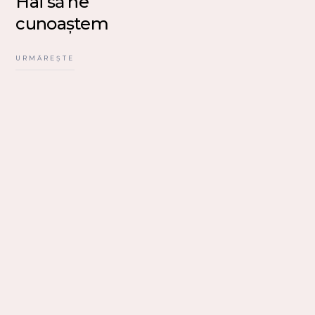
Hai să ne
cunoaștem
URMĂREȘTE