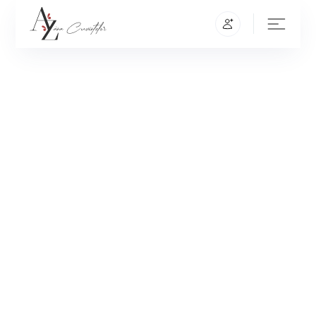
CREATIVE DIRECTOR
Lorem ipsum dolor sit amet, consectetur
adipiscing elit. Vestibulum mollis sagittis sem,
non rhoncus tell us.
SCROLL