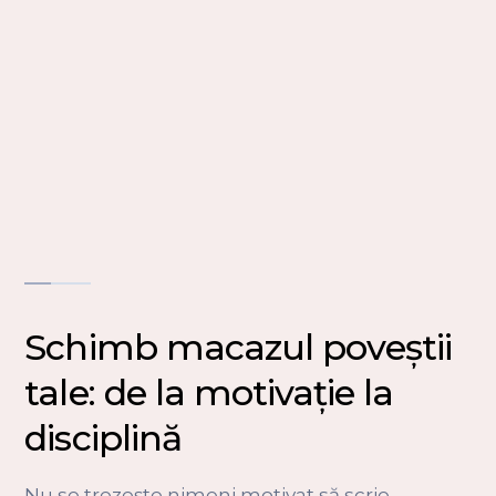
Schimb macazul poveștii
tale: de la motivație la
disciplină
Nu se trezește nimeni motivat să scrie