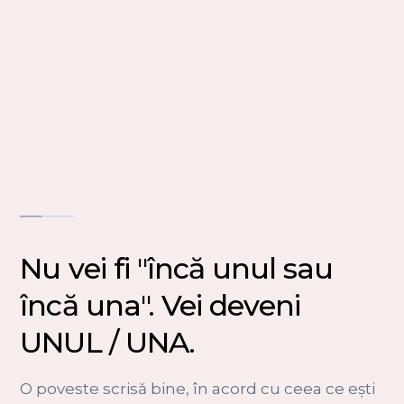
Nu vei fi "încă unul sau
încă una". Vei deveni
UNUL / UNA.
O poveste scrisă bine, în acord cu ceea ce ești