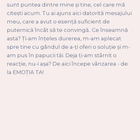
sunt puntea dintre mine și tine, cel care mă
citești acum. Tu ai ajuns aici datorită mesajului
meu, care a avut o esență suficient de
puternică încât să te convingă.. Ce înseamnă
asta? Ți-am înțeles durerea, m-am aplecat
spre tine cu gândul de a-ți oferi o soluție și m-
am pus în papucii tăi. Deja ți-am stârnit o
reacție, nu-i așa? De aici începe vânzarea - de
la EMOȚIA TA!