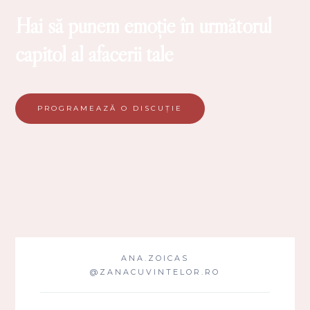
Hai să punem emoție în următorul
capitol al afacerii tale
PROGRAMEAZĂ O DISCUȚIE
ANA.ZOICAS
@ZANACUVINTELOR.RO