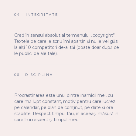
04
INTEGRITATE
Cred în sensul absolut al termenului „copyright”.
Textele pe care le scriu îmi aparțin și nu le vei găsi
la alți 10 competitori de-ai tăi (poate doar după ce
le publici pe ale tale).
06
DISCIPLINĂ
Procrastinarea este unul dintre inamicii mei, cu
care mă lupt constant, motiv pentru care lucrez
pe calendar, pe plan de conținut, pe date și ore
stabilite. Respect timpul tău, în aceeași măsură în
care îmi respect și timpul meu.