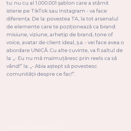
tu: nu cu al 1.000.001 șablon care a stârnit
isterie pe TikTok sau Instagram - va face
diferența. De la: povestea TA, la tot arsenalul
de elemente care te poziționează ca brand:
misiune, viziune, arhetip de brand, tone of
voice, avatar de client ideal, ș.a. - vei face avea o
abordare UNICĂ. Cu alte cuvinte, va fi saltul de
la: „- Eu nu mă maimuțăresc prin reels ca să
vând!” la: „- Abia aștept să povestesc
comunității despre ce fac!”.
INIȚIAZĂ CONVERSAȚIA