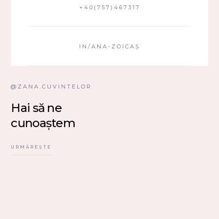
+40(757)467317
IN/ANA-ZOICAȘ
@ZANA.CUVINTELOR
Hai să ne
cunoaștem
URMĂREȘTE